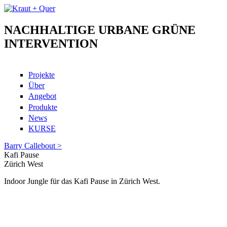
Skip to main content
NACHHALTIGE URBANE GRÜNE
Kraut + Quer
INTERVENTION
Projekte
Über
Angebot
Produkte
News
KURSE
Barry Callebout
>
Kafi Pause
Zürich West
Indoor Jungle für das Kafi Pause in Zürich West.