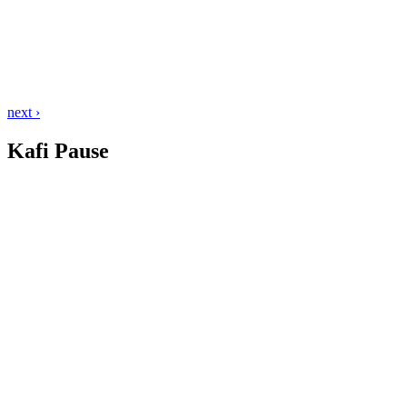
next ›
Kafi Pause
E