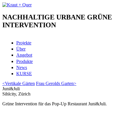
Skip to main content
NACHHALTIGE URBANE GRÜNE
Kraut + Quer
INTERVENTION
Projekte
Über
Angebot
Produkte
News
KURSE
<
Vertikale Gärten
Frau Gerolds Garten
>
Juni&Juli
Sihlcity, Zürich
Grüne Intervention für das Pop-Up Restaurant Juni&Juli.